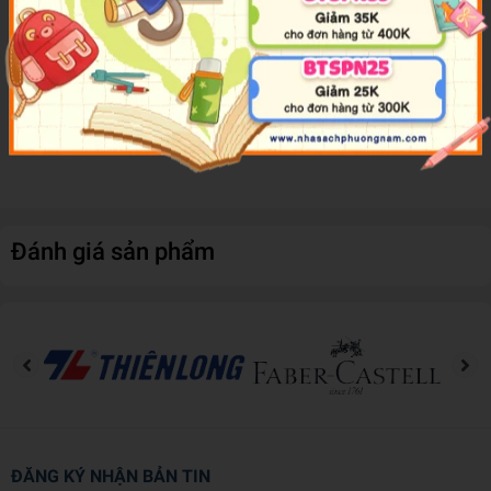
Về tác giả:
Eddy Coubeaux là một họa sĩ chuyên nghiệp từng xuất bản nhiều
tập truyện tranh ở Bỉ, Châu Âu. Eddy đang sống và dạy vẽ cho học
sinh các trường quốc tế ở TP.HCM.
Đánh giá sản phẩm
ĐĂNG KÝ NHẬN BẢN TIN