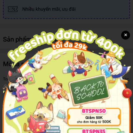
Nhiều khuyến mãi, ưu đãi
×
Sản phẩm cùng loại
Mô tả sản phẩm
Tommy là một chú cá sấu hiếu động, và như bao bạn nhỏ khác,
cậu rất thích khám phá thế giới.
Bộ sách là những bức tranh không lời vẽ về những chuyến phiêu
lưu vui nhộn và đầy thơ mộng của cá sấu nhỏ Tommy cùng các
bạn chó, mèo, gấu...ai cũng có thể đọc và hiểu Tommy cá sấu nhỏ,
bất kể ở độ tuổi hay ngôn ngữ nào. Bộ sách sẽ là hành trang bổ ích
giúp các bạn nhỏ: TỰ TIN, PHÁT TRIỂN TRÍ TUỆ, SÁNG TẠO.