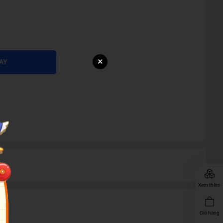
×
AY
Xem thêm
Giỏ hàng