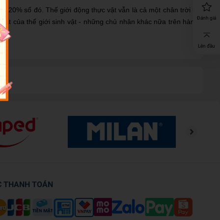
ng 20% số đó. Thế giới động thực vật vẫn là cả một chân trời bí
Đánh giá
nhất của thế giới sinh vật - những chủ nhân khác nữa trên hành
Lên đầu
C THANH TOÁN