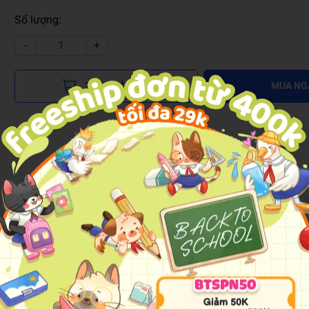
Số lượng:
-
+
THÊM VÀO GIỎ
MUA NG