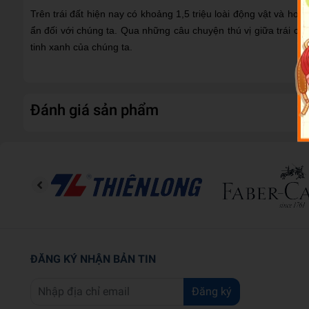
Trên trái đất hiện nay có khoảng 1,5 triệu loài động vật và hơ
ẩn đối với chúng ta. Qua những câu chuyện thú vị giữa trái câ
tinh xanh của chúng ta.
Đánh giá sản phẩm
ĐĂNG KÝ NHẬN BẢN TIN
Đăng ký