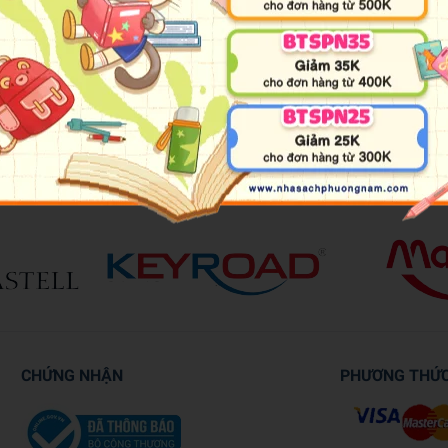
n ba vạn loài thực vật, thế nhưng con người mới chỉ tìm hiểu được khoả
y và zombie, cuốn sách sẽ giới thiệu với bạn đọc những bí ẩn diệu kỳ 
CHỨNG NHẬN
PHƯƠNG THỨ