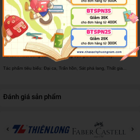
Thông tin tác giả
Priest
là một trong những tác giả cấp "đại thần" của Tấn Giang.
Mỗi một tác phẩm của cô đều được đầu tư công sức nghiên cứu
bối cảnh tỉ mỉ, tình tiết hợp lý, thắt mở lôi cuốn, lối kể chuyện hài
hước. Priest chưa từng lặp lại một đề tài cho hai tác phẩm, cho
thấy sức sáng tạo mạnh mẽ của ngòi bút, chính điều này đã giúp
cái tên Priest đứng vững trong lòng độc giả bao lâu nay.
Tác phẩm tiêu biểu: Đại ca, Trấn hồn, Sát phá lang, Thất gia...
Đánh giá sản phẩm