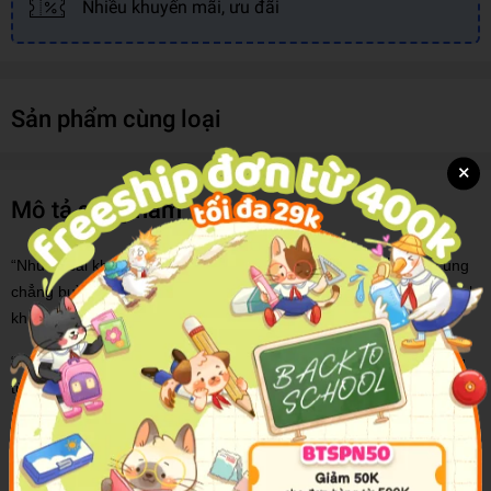
Nhiều khuyến mãi, ưu đãi
Sản phẩm cùng loại
×
Mô tả sản phẩm
“Những cái khác thì tôi cũng có, nhưng phần nhiều chắc anh cũng
chẳng buồn để mắt tới đâu, chỉ có một chút chân tâm ấy... Nếu anh
không chịu nhận, thì đành thôi vậy.”
“Tôi nhận. Tôi nhận lấy rồi, cả đời này của cậu, sinh sinh tử tử, tử
tử sinh sinh, tôi cũng sẽ không buông tay lần nữa. Kể cả là một
ngày nào đó, cậu thấy nhàm rồi, chán ghét rồi, muốn bỏ đi rồi, tôi
cũng tuyệt đối không buông cậu ra đâu, dẫu có phải siết, cũng nhất
quyết siết cậu chết trong vòng tay tôi.”