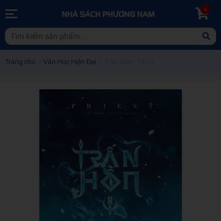
0
Trang chủ
/
Văn Học Hiện Đại
/
Trấn Hồn - Tập 2