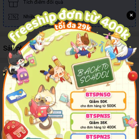
Tích điểm đổi quà
×
Nhiều khuyến mãi, ưu đãi
Sản phẩm cùng loại
Mô tả sản phẩm
Hai chú chuột đồng Gư-ri và Gư-ra đã quay trở lại rồi đây. Với chủ
đề dọn dẹp nhà cửa vô cùng mới lạ, ngỡ tưởng khô khan nhưng
dưới góc nhìn trẻ thơ lại rất đáng yêu và vui nhộn.
Mùa đông mang theo tia nắng ấm chiếu sáng mọi ngóc ngách
trong phòng, đúng là một ngày thích hợp để dọn dẹp nhà cửa.
Chúng ta hãy học theo hai bạn Gư-ri và Gư-ra, bắt tay vào dọn dẹp