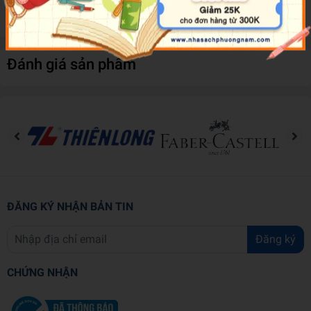
thôi!
Đánh giá sản phẩm
ĐĂNG KÝ NHẬN BẢN TIN
Đăng ký
CHỨNG NHẬN