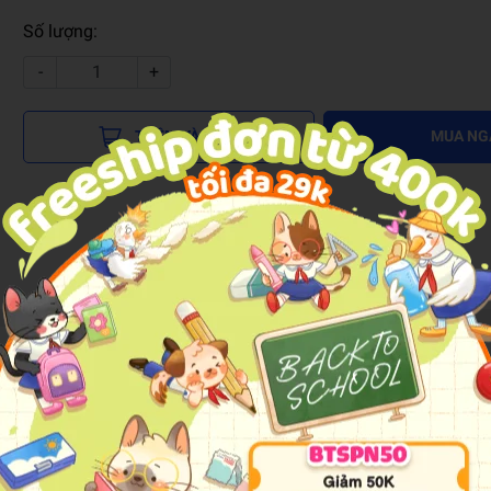
Số lượng:
-
+
THÊM VÀO GIỎ
MUA NG