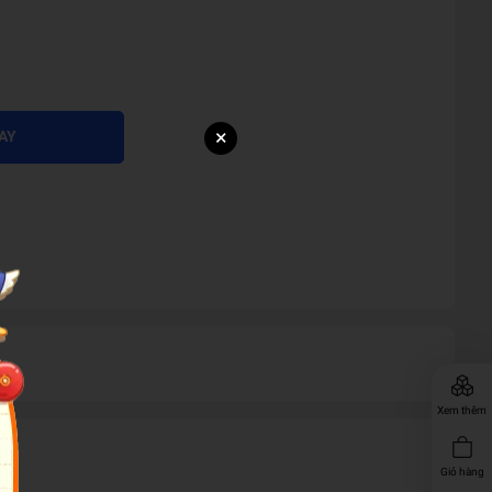
×
AY
Xem thêm
Giỏ hàng