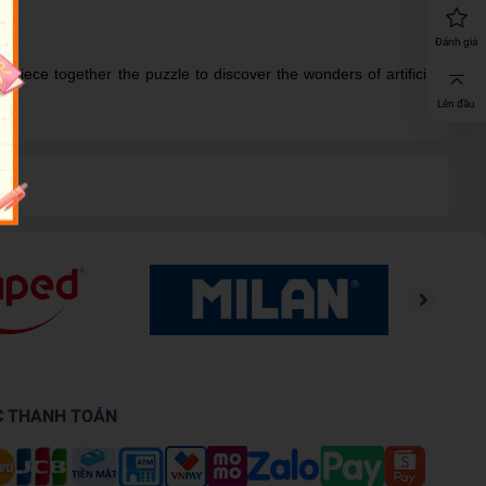
Đánh giá
piece together the puzzle to discover the wonders of artificial
Lên đầu
C THANH TOÁN