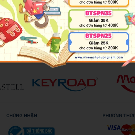
ecrets yet to be revealed. Travel beyond the Earth's atmosphere and 
an's journey to the surface of the Moon.
CHỨNG NHẬN
PHƯƠNG THỨ