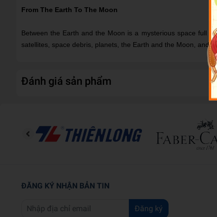
From The Earth To The Moon
Between the Earth and the Moon is a mysterious space full of s
satellites, space debris, planets, the Earth and the Moon, and m
Đánh giá sản phẩm
ĐĂNG KÝ NHẬN BẢN TIN
Đăng ký