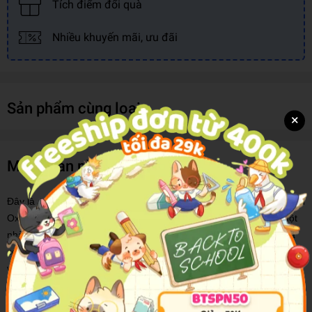
Tích điểm đổi quà
Nhiều khuyến mãi, ưu đãi
Sản phẩm cùng loại
×
Mô tả sản phẩm
Đây là cuốn từ điển tiếng Anh được biên dịch dựa theo cuốn từ điển
Oxford là một công trình liên tục được đổi mới và công bố bởi một
nhà xuất bản uy tín trên thế giới với nhiều ấn phẩm khác nhau đã
có mặt tại Việt Nam, trợ giúp cho các nhà nghiên cứu, các giảng
viên và đặc biệt là sinh viên Việt Nam nhiều thập kỷ qua.
Cuốn từ điển bao gồm hơn 3500 mục từ mới mẻ, cập nhật, những
lời giải thích ngắn gọn mà rõ ràng, kèm với những ví dụ cụ thể mà