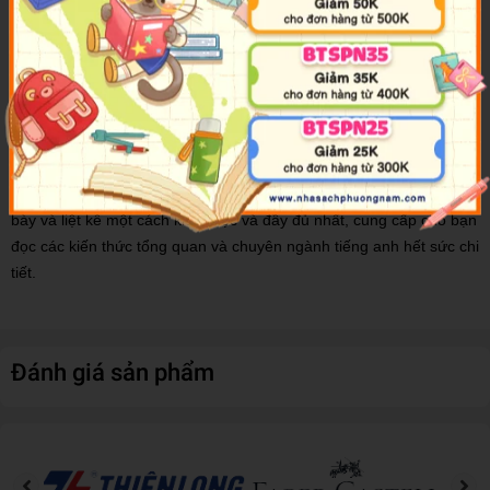
sinh động, những mẫu câu, kết cấu phổ dụng mà đa dạng của mỗi
mục từ nhằm giúp người đọc biết cách sử dụng từ ngữ chính xác,
phù hợp.
Đặc biệt, phần giải thích và chuyển dịch tiếng Việt ở mỗi mục từ là
kiểm tra lại để đảm bảo chúng chính xác, sát nghĩa, trung thành với
nguyên bản tiếng Anh mà không “Việt hóa” theo phép tắc, văn
phong hoặc cách nói thông thường trong tiếng Việt.
Ngoài ra. Các kiến thức cơ bản trong tiếng anh cũng được trình
bày và liệt kê một cách khoa học và đầy đủ nhất, cung cấp cho bạn
đọc các kiến thức tổng quan và chuyên ngành tiếng anh hết sức chi
tiết.
Đánh giá sản phẩm