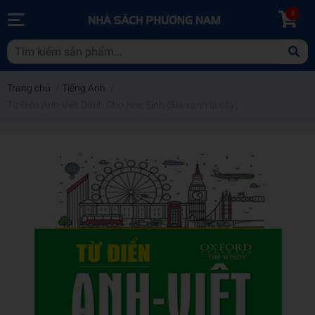
0
Trang chủ
/
Tiếng Anh
/
Từ Điển Anh-Việt Dành Cho Hóc Sinh (Bìa xanh lá cây)