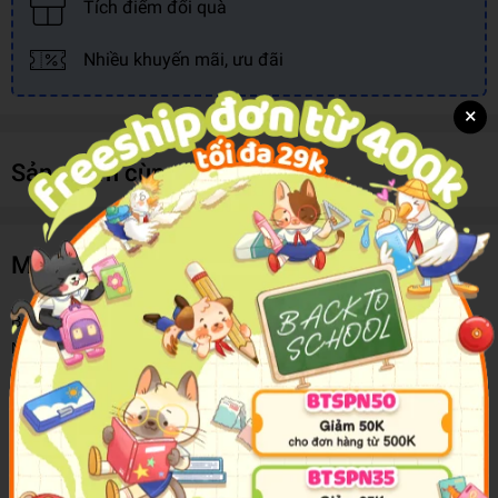
Tích điểm đổi quà
Nhiều khuyến mãi, ưu đãi
×
Sản phẩm cùng loại
Mô tả sản phẩm
Bạn có biết xung quanh mình có những người bạn nhỏ nào không?
Những người bạn thân quen vẫn sống ngay bên cạnh với những
đặc tính dễ thương mà bạn ít khi để ý tới. Hãy lật sách để làm quen
và khám phá đời sống của những người bạn ấy nào!
Trong sách có các hình dán cực kỳ dễ thương của 14 người bạn
mới quen. Hãy chọn đúng hình của những người bạn mới dán vào