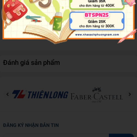
thật đẹp nha!
Bộ
Từ Điển Muôn Loài
của Phương Nam Book mang đến nhiều
thông tin bổ ích cùng hình ảnh đáng yêu về thế giới động vật. Mỗi
trang sách là một sự sáng tạo muôn màu, giúp các bé rèn luyện
được thói quen đọc sách và xây dựng tuổi thơ phong phú.
Đánh giá sản phẩm
ĐĂNG KÝ NHẬN BẢN TIN