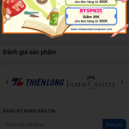
- Động vật dưới biển
- Động vật nuôi
- Các loài chim
Đánh giá sản phẩm
ĐĂNG KÝ NHẬN BẢN TIN
Đăng ký