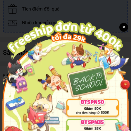
Tích điểm đổi quà
Nhiều khuyến mãi, ưu đãi
×
Sản phẩm cùng loại
Mô tả sản phẩm
Từ Điển Phát Triển Ngôn Ngữ Bằng Hình Dành Cho Trẻ Mầm Non -
Song Ngữ Anh - Việt
Chủ đề:
- Động vật trên cạn