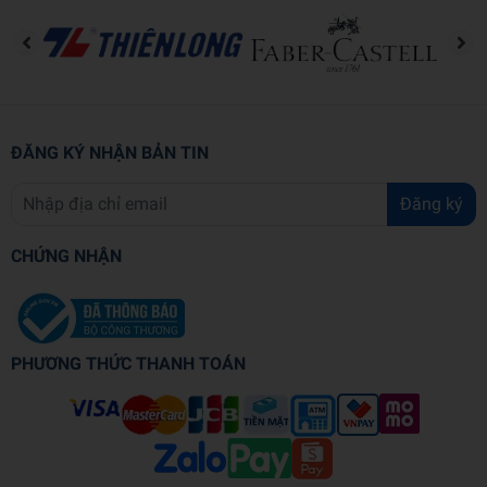
- Phát triển khả năng đặt câu hỏi đúng và đánh giá thông tin đa
chiều.
- Ứng dụng tư duy phản biện vào ra quyết định trong công việc và
cuộc sống.
“Tư duy phản biện như một triết gia” không đơn thuần là một cuốn
ĐĂNG KÝ NHẬN BẢN TIN
sách về kỹ năng suy nghĩ. Đó là một công cụ giúp bạn nhìn rõ hơn
thế giới xung quanh, tránh bị cuốn theo số đông và đưa ra những
Đăng ký
quyết định sáng suốt hơn, đặc biệt trong một thời đại mà ai cũng có
thể nói, nhưng không phải ai cũng thực sự hiểu mình đang nói gì.
CHỨNG NHẬN
VỀ TÁC GIẢ
Albert Rutherford là một chuyên gia tâm lý học và nhà nghiên cứu
người Mỹ, tập trung vào lĩnh vực tư duy phản biện và tư duy hệ
PHƯƠNG THỨC THANH TOÁN
thống. Ông dành cả sự nghiệp của mình để khám phá cách bộ não
con người suy nghĩ, cũng như tác động tích cực của việc rèn luyện
tư duy phản biện trong đời sống và công việc.
Thông tin chi tiết