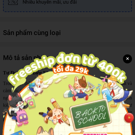
Nhiều khuyến mãi, ưu đãi
Sản phẩm cùng loại
Mô tả sản phẩm
×
Tư Duy Phản Biện Như Một Triết Gia
Trong một thế giới mà thông tin tràn ngập, quan điểm bị dẫn dắt và
cảm xúc thường lấn át lý trí, rất nhiều người tin rằng mình đang suy
nghĩ độc lập nhưng thực chất lại đang phản ứng theo những định
kiến và lối mòn tư duy sẵn có. Cuốn sách “Tư duy phản biện như
một triết gia” đưa người đọc trở về với một năng lực cốt lõi nhưng
ngày càng bị xem nhẹ: khả năng suy nghĩ rõ ràng, logic và có cơ
sở.