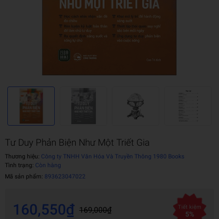
Tư Duy Phản Biện Như Một Triết Gia
Thương hiệu:
Công ty TNHH Văn Hóa Và Truyền Thông 1980 Books
Tình trạng:
Còn hàng
Mã sản phẩm:
893623047022
160,550₫
Tiết kiệm
169,000₫
5%