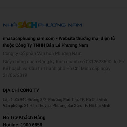
Mã sản phẩm
893623047022
Tên nhà cung cấp
1980 Books
Tác giả
Albert Rutherford
nhasachphuongnam.com - Website thương mại điện tử
Người dịch
Cao Trí
thuộc Công Ty TNHH Bán Lẻ Phương Nam
NXB
Công Thương
Công ty Cổ phần Văn hoá Phương Nam
Giấy chứng nhận Đăng ký Kinh doanh số 0312628590 do Sở
Năm XB
2026
Kế hoạch và Đầu tư Thành phố Hồ Chí Minh cấp ngày
Ngôn ngữ
Tiếng Việt
21/06/2019
Trọng lượng (gr)
210
ĐỊA CHỈ CÔNG TY
Kích thước (cm)
19 x 13 x 0.9
Lầu 1, Số 940 Đường 3/2, Phường Phú Thọ, TP. Hồ Chí Minh
Văn phòng:
31 Hàn Thuyên, Phường Sài Gòn, TP. Hồ Chí Minh
Số trang
191
Hỗ Trợ Khách Hàng
Hình thức
Bìa mềm
Hotline:
1900 6656