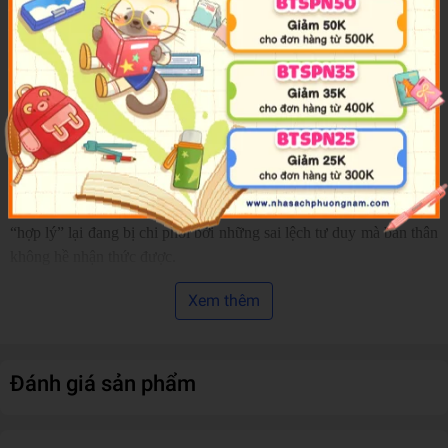
Thông qua cách tiếp cận gần gũi nhưng chặt chẽ, cuốn sách không
chỉ giải thích tư duy phản biện là gì, mà còn chỉ ra vì sao con người
thường xuyên mắc sai lầm trong suy nghĩ từ thiên kiến nhận thức,
ngụy biện logic cho đến việc đưa ra quyết định dựa trên cảm tính
thay vì lý trí.
Thay vì trình bày lý thuyết khô khan, tác phẩm dẫn dắt người đọc
đi qua những tình huống quen thuộc trong đời sống: cách chúng ta
tranh luận, tiếp nhận thông tin, đánh giá vấn đề và ra quyết định
mỗi ngày. Qua đó, bạn sẽ nhận ra rằng nhiều lựa chọn tưởng như
“hợp lý” lại đang bị chi phối bởi những sai lệch tư duy mà bản thân
không hề nhận thức được.
Nội dung cuốn sách tập trung vào những nguyên tắc cốt lõi của tư
Xem thêm
duy phản biện:
- Hiểu rõ bản chất của lập luận và cách phân tích một vấn đề một
cách logic.
Đánh giá sản phẩm
- Nhận diện các lỗi ngụy biện và thiên kiến phổ biến trong suy
nghĩ.