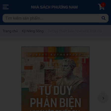
0
Trang chủ
/
Kỹ Năng Sống
/
Tư Duy Phản Biện Như Một Triết Gia