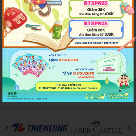
Nhật Nat-test. Phần thi này tổng cộng có 5 phần thi lớn. Hai phần
thi đầu là đề văn tự, chủ yếu kiểm tra cách viết và âm đọc của từ.
Ba phần thi sau là đề từ vựng, chủ yếu kiểm tra sự nắm vững và
ứng dụng của từ vựng.
Sách có bố cục chặt chẽ, các nội dung của phần thi được trình bày
rõ ràng và kĩ lưỡng nhằm giúp người học nắm vững triệt để âm đọc
của từ, phân biệt chính xác trọng điểm của từ. Từ đó có sự chuẩn
bị phù hợp để tự tin bước vào từng phần thi.
Chúc các bạn đạt được điểm cao trong kì thi.
Đánh giá sản phẩm