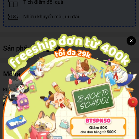
Tích điểm đổi quà
Nhiều khuyến mãi, ưu đãi
×
Sản phẩm cùng loại
Mô tả sản phẩm
Kì thi tiếng Nhật Nat-test là kì thi để kiểm tra năng lực tiếng Nhật
dành cho những người học tiếng Nhật mà không phải là tiếng mẹ
đẻ. Kì thi dựa vào mức độ khó để chia thành 5 cấp độ. Kì thi này sẽ
đánh giá năng lực một cách tổng hợp với 3 môn thi “từ vựng”,
“nghe hiểu”, và “đọc hiểu”.
Quyển sách này hướng dẫn về phần thi “từ vựng” của kì thi tiếng