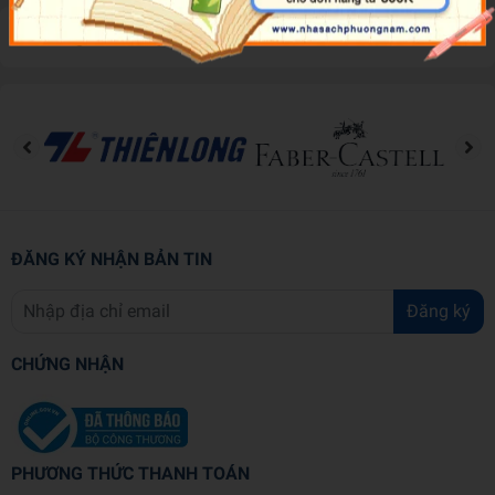
Đánh giá sản phẩm
ĐĂNG KÝ NHẬN BẢN TIN
Đăng ký
CHỨNG NHẬN
PHƯƠNG THỨC THANH TOÁN