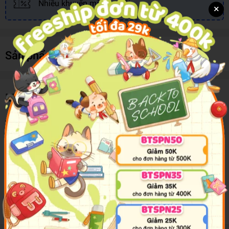
Nhiều khuyến mãi, ưu đãi
×
Sản phẩm cùng loại
Mô tả sản phẩm
Túi đựng phụ kiện chữ nhật YSH#1
Thiết kế bằng vải cao cấp, bền chắc và chống thấm nước
Các chi tiết may bằng chỉ bền, đường may tinh tế
Khóa kéo chắc chắn và trơn nhẹ, đóng mở nhanh chóng
Thiết kế dày dặn, chống sốc cho phụ kiện bên trong
Có thể đựng được đồng thời 4 phụ kiện riêng biệt
Có quai xách tiện lợi