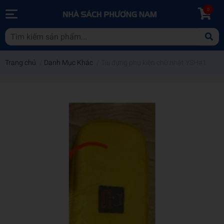
0
Trang chủ
/
Danh Mục Khác
/
Túi đựng phụ kiện chữ nhật YSH#1