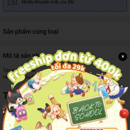
Nhiều khuyến mãi, ưu đãi
Sản phẩm cùng loại
Mô tả sản phẩm
×
Tác giả:
Đào Hải
Hình thức bìa:
Bìa Mềm
Thông tin chi tiết
Mã hàng
8935244824391
Tên Nhà Cung Cấp
Nhà Xuất Bản Kim Đồng
Tác giả
Đào Hải