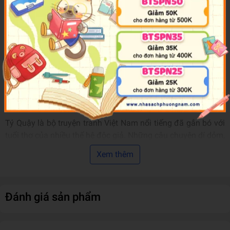
NXB
NXB Kim Đồng
Năm XB
2019
Trọng lượng (gr)
200
Kích Thước Bao Bì
14.5 x 20.5
Số trang
172
Hình thức
Bìa Mềm
Sản phẩm bán
Top 100 sản phẩm Truyện Đọc Thiếu Nhi bán
chạy nhất
chạy của tháng
Tý Quậy là bộ truyện tranh Việt Nam nổi tiếng đã gắn bó với
tuổi thơ của nhiều thế hệ độc giả. Những câu chuyện dí dỏm,
hài hước về cuộc sống nơi trường lớp và gia đình của hai
Xem thêm
người bạn "hàng xóm" Tý và Tèo đã đem lại bao tiếng cười
vui và rất nhiều bài học sâu sắc, thấm thía cho các thế hệ
học trò Việt Nam.
Đánh giá sản phẩm
Chúng ta như tìm thấy chính mình trong hình ảnh của Tý và
Tèo những lúc nghịch ngợm, bị điểm kém, bị bố mẹ mắng...
hay những phút giây nhận ra lỗi lầm và thấy mình ngày một