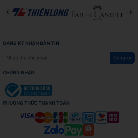
trưởng thành, lớn khôn hơn, biết yêu thương cha mẹ, kính
trọng thầy cô và yêu quý bè bạn.
Có lẽ vì vậy mà sức sống của bộ truyện Tý Quậy mới lâu bền
và mạnh mẽ đến thế!
ĐĂNG KÝ NHẬN BẢN TIN
Đăng ký
CHỨNG NHẬN
PHƯƠNG THỨC THANH TOÁN