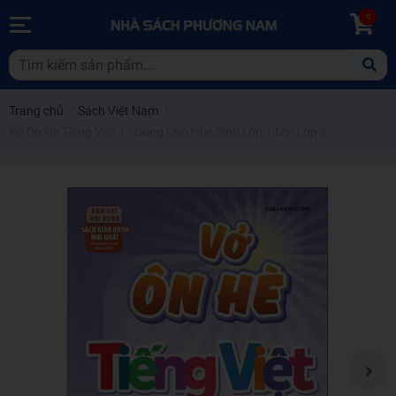
0
Trang chủ
/
Sách Việt Nam
/
Vở Ôn Hè Tiếng Việt 1 - Dùng Cho Học Sinh Lớp 1 Lên Lớp 2