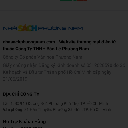
Kích thước (cm)
26.5 x 19 x 0.3
Số trang
68
Hình thức
Bìa mềm
nhasachphuongnam.com - Website thương mại điện tử
thuộc Công Ty TNHH Bán Lẻ Phương Nam
Công ty Cổ phần Văn hoá Phương Nam
Giấy chứng nhận Đăng ký Kinh doanh số 0312628590 do Sở
Kế hoạch và Đầu tư Thành phố Hồ Chí Minh cấp ngày
21/06/2019
ĐỊA CHỈ CÔNG TY
Lầu 1, Số 940 Đường 3/2, Phường Phú Thọ, TP. Hồ Chí Minh
Văn phòng:
31 Hàn Thuyên, Phường Sài Gòn, TP. Hồ Chí Minh
Hỗ Trợ Khách Hàng