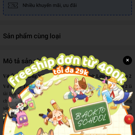
Nhiều khuyến mãi, ưu đãi
Sản phẩm cùng loại
×
Mô tả sản phẩm
Vở Ôn Hè Tiếng Việt 1 - Dùng Cho Học Sinh Lớp 1 Lên Lớp 2
Vở ôn hè Tiếng Việt lớp 1 – dành cho học sinh lớp 1 lên lớp 2
là
tài liệu giúp các em củng cố kiến thức Tiếng Việt trong dịp hè và
chuẩn bị nền tảng vững vàng trước khi bước vào lớp 2. Nội dung
sách được biên soạn bám sát chương trình SGK mới nhất của Bộ
Giáo dục và Đào tạo, trình bày theo từng chuyên đề rõ ràng, dễ
học. Mỗi chuyên đề gồm phần kiến thức cần nhớ và bài tập vận
dụng giúp học sinh vừa ôn tập vừa rèn kỹ năng thực hành hiệu quả.